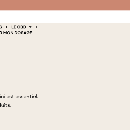
S
LE CBD
R MON DOSAGE
ni est essentiel.
uits.